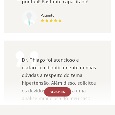
pontual! Bastante capacitado!
Paciente
Dr. Thiago foi atencioso e
esclareceu didaticamente minhas
dúvidas a respeito do tema
hipertensão. Além disso, solicitou
os devidos exames para uma
VEJA MAIS
análise minuciosa do meu caso.
Recomendo!