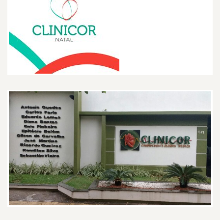
Gostei muito adorei o dr é
espetacular vou indicar a todos
meus amigos
Paciente
Muito atencioso, explicando tudo
com detalhes e passou muitos
exames. Gostei bastante.